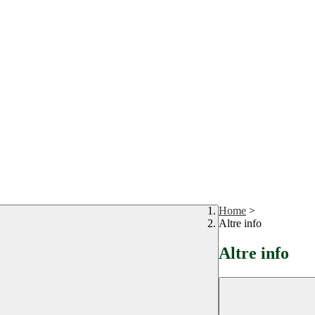
Home
>
Altre info
Altre info