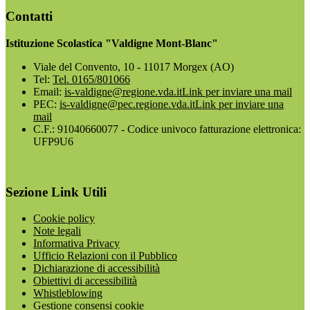
Contatti
Istituzione Scolastica "Valdigne Mont-Blanc"
Viale del Convento, 10 - 11017 Morgex (AO)
Tel:
Tel. 0165/801066
Email:
is-valdigne@regione.vda.it
Link per inviare una mail
PEC:
is-valdigne@pec.regione.vda.it
Link per inviare una
mail
C.F.: 91040660077 - Codice univoco fatturazione elettronica:
UFP9U6
Sezione Link Utili
Cookie policy
Note legali
Informativa Privacy
Ufficio Relazioni con il Pubblico
Dichiarazione di accessibilità
Obiettivi di accessibilità
Whistleblowing
Gestione consensi cookie