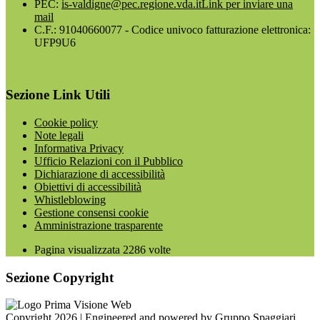
PEC:
is-valdigne@pec.regione.vda.it
Link per inviare una
mail
C.F.: 91040660077 - Codice univoco fatturazione elettronica:
UFP9U6
Sezione Link Utili
Cookie policy
Note legali
Informativa Privacy
Ufficio Relazioni con il Pubblico
Dichiarazione di accessibilità
Obiettivi di accessibilità
Whistleblowing
Gestione consensi cookie
Amministrazione trasparente
Pagina visualizzata
2286
volte
Sezione Copyright
Copyright 2026 | Engineered and powered by Gruppo Spaggiari