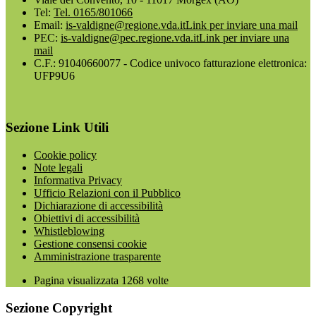
Tel:
Tel. 0165/801066
Email:
is-valdigne@regione.vda.it
Link per inviare una mail
PEC:
is-valdigne@pec.regione.vda.it
Link per inviare una
mail
C.F.: 91040660077 - Codice univoco fatturazione elettronica:
UFP9U6
Sezione Link Utili
Cookie policy
Note legali
Informativa Privacy
Ufficio Relazioni con il Pubblico
Dichiarazione di accessibilità
Obiettivi di accessibilità
Whistleblowing
Gestione consensi cookie
Amministrazione trasparente
Pagina visualizzata
1268
volte
Sezione Copyright