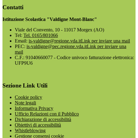
Contatti
Istituzione Scolastica "Valdigne Mont-Blanc"
Viale del Convento, 10 - 11017 Morgex (AO)
Tel:
Tel. 0165/801066
Email:
is-valdigne@regione.vda.it
Link per inviare una mail
PEC:
is-valdigne@pec.regione.vda.it
Link per inviare una
mail
C.F.: 91040660077 - Codice univoco fatturazione elettronica:
UFP9U6
Sezione Link Utili
Cookie policy
Note legali
Informativa Privacy
Ufficio Relazioni con il Pubblico
Dichiarazione di accessibilità
Obiettivi di accessibilità
Whistleblowing
Gestione consensi cookie