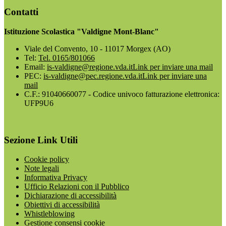
Contatti
Istituzione Scolastica "Valdigne Mont-Blanc"
Viale del Convento, 10 - 11017 Morgex (AO)
Tel:
Tel. 0165/801066
Email:
is-valdigne@regione.vda.it
Link per inviare una mail
PEC:
is-valdigne@pec.regione.vda.it
Link per inviare una
mail
C.F.: 91040660077 - Codice univoco fatturazione elettronica:
UFP9U6
Sezione Link Utili
Cookie policy
Note legali
Informativa Privacy
Ufficio Relazioni con il Pubblico
Dichiarazione di accessibilità
Obiettivi di accessibilità
Whistleblowing
Gestione consensi cookie