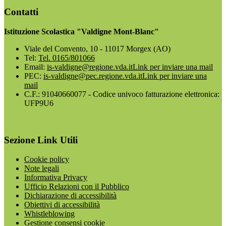
Contatti
Istituzione Scolastica "Valdigne Mont-Blanc"
Viale del Convento, 10 - 11017 Morgex (AO)
Tel:
Tel. 0165/801066
Email:
is-valdigne@regione.vda.it
Link per inviare una mail
PEC:
is-valdigne@pec.regione.vda.it
Link per inviare una
mail
C.F.: 91040660077 - Codice univoco fatturazione elettronica:
UFP9U6
Sezione Link Utili
Cookie policy
Note legali
Informativa Privacy
Ufficio Relazioni con il Pubblico
Dichiarazione di accessibilità
Obiettivi di accessibilità
Whistleblowing
Gestione consensi cookie