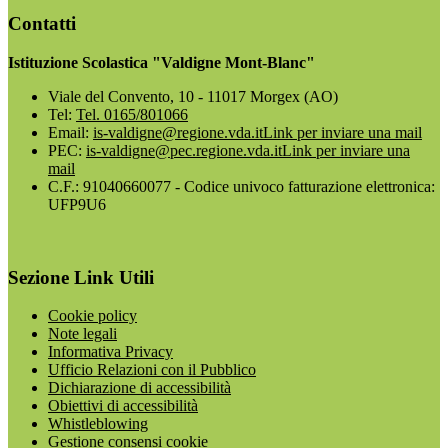
Contatti
Istituzione Scolastica "Valdigne Mont-Blanc"
Viale del Convento, 10 - 11017 Morgex (AO)
Tel:
Tel. 0165/801066
Email:
is-valdigne@regione.vda.it
Link per inviare una mail
PEC:
is-valdigne@pec.regione.vda.it
Link per inviare una
mail
C.F.: 91040660077 - Codice univoco fatturazione elettronica:
UFP9U6
Sezione Link Utili
Cookie policy
Note legali
Informativa Privacy
Ufficio Relazioni con il Pubblico
Dichiarazione di accessibilità
Obiettivi di accessibilità
Whistleblowing
Gestione consensi cookie