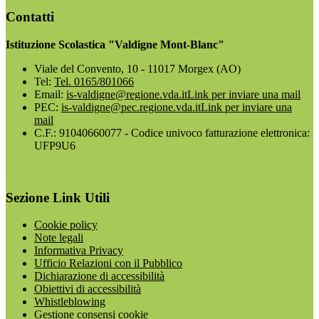
Contatti
Istituzione Scolastica "Valdigne Mont-Blanc"
Viale del Convento, 10 - 11017 Morgex (AO)
Tel:
Tel. 0165/801066
Email:
is-valdigne@regione.vda.it
Link per inviare una mail
PEC:
is-valdigne@pec.regione.vda.it
Link per inviare una
mail
C.F.: 91040660077 - Codice univoco fatturazione elettronica:
UFP9U6
Sezione Link Utili
Cookie policy
Note legali
Informativa Privacy
Ufficio Relazioni con il Pubblico
Dichiarazione di accessibilità
Obiettivi di accessibilità
Whistleblowing
Gestione consensi cookie