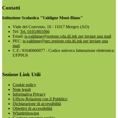
Contatti
Istituzione Scolastica "Valdigne Mont-Blanc"
Viale del Convento, 10 - 11017 Morgex (AO)
Tel:
Tel. 0165/801066
Email:
is-valdigne@regione.vda.it
Link per inviare una mail
PEC:
is-valdigne@pec.regione.vda.it
Link per inviare una
mail
C.F.: 91040660077 - Codice univoco fatturazione elettronica:
UFP9U6
Sezione Link Utili
Cookie policy
Note legali
Informativa Privacy
Ufficio Relazioni con il Pubblico
Dichiarazione di accessibilità
Obiettivi di accessibilità
Whistleblowing
Gestione consensi cookie