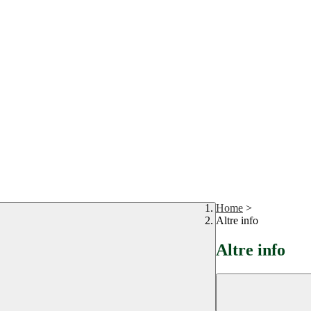
Home
>
Altre info
Altre info