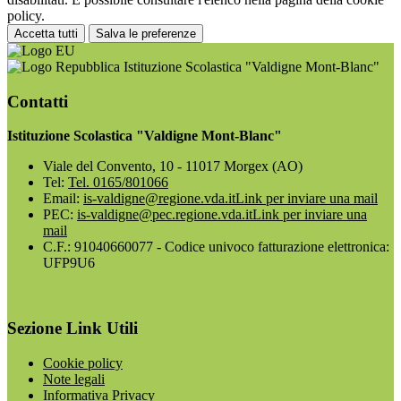
policy.
Accetta tutti
Salva le preferenze
Istituzione Scolastica "Valdigne Mont-Blanc"
Contatti
Istituzione Scolastica "Valdigne Mont-Blanc"
Viale del Convento, 10 - 11017 Morgex (AO)
Tel:
Tel. 0165/801066
Email:
is-valdigne@regione.vda.it
Link per inviare una mail
PEC:
is-valdigne@pec.regione.vda.it
Link per inviare una
mail
C.F.: 91040660077 - Codice univoco fatturazione elettronica:
UFP9U6
Sezione Link Utili
Cookie policy
Note legali
Informativa Privacy