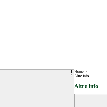
Home
>
Altre info
Altre info