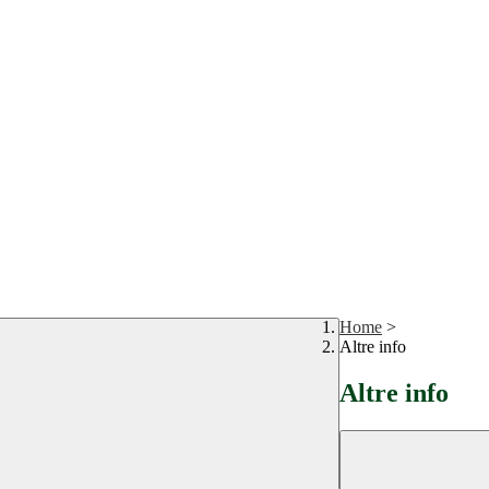
Home
>
Altre info
Altre info