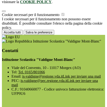
visionare la
COOKIE POLICY
.
Cookie necessari per il funzionamento
I cookie necessari per il funzionamento non possono essere
disabilitati. È possibile consultare l'elenco nella pagina della cookie
policy.
Accetta tutti
Salva le preferenze
Istituzione Scolastica "Valdigne Mont-Blanc"
Contatti
Istituzione Scolastica "Valdigne Mont-Blanc"
Viale del Convento, 10 - 11017 Morgex (AO)
Tel:
Tel. 0165/801066
Email:
is-valdigne@regione.vda.it
Link per inviare una mail
PEC:
is-valdigne@pec.regione.vda.it
Link per inviare una
mail
C.F.: 91040660077 - Codice univoco fatturazione elettronica:
UFP9U6