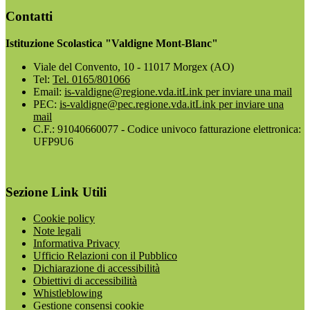
Contatti
Istituzione Scolastica "Valdigne Mont-Blanc"
Viale del Convento, 10 - 11017 Morgex (AO)
Tel:
Tel. 0165/801066
Email:
is-valdigne@regione.vda.it
Link per inviare una mail
PEC:
is-valdigne@pec.regione.vda.it
Link per inviare una
mail
C.F.: 91040660077 - Codice univoco fatturazione elettronica:
UFP9U6
Sezione Link Utili
Cookie policy
Note legali
Informativa Privacy
Ufficio Relazioni con il Pubblico
Dichiarazione di accessibilità
Obiettivi di accessibilità
Whistleblowing
Gestione consensi cookie