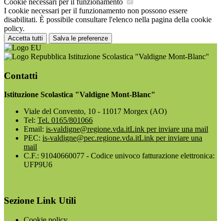
Cookie necessari per il funzionamento
I cookie necessari per il funzionamento non possono essere
disabilitati. È possibile consultare l'elenco nella pagina della cookie
policy.
Accetta tutti
Salva le preferenze
Istituzione Scolastica "Valdigne Mont-Blanc"
Contatti
Istituzione Scolastica "Valdigne Mont-Blanc"
Viale del Convento, 10 - 11017 Morgex (AO)
Tel:
Tel. 0165/801066
Email:
is-valdigne@regione.vda.it
Link per inviare una mail
PEC:
is-valdigne@pec.regione.vda.it
Link per inviare una
mail
C.F.: 91040660077 - Codice univoco fatturazione elettronica:
UFP9U6
Sezione Link Utili
Cookie policy