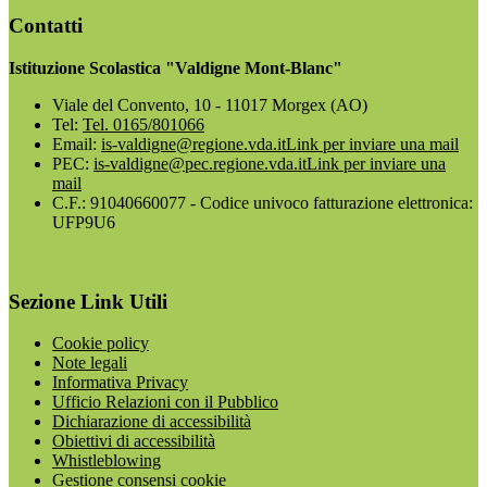
Contatti
Istituzione Scolastica "Valdigne Mont-Blanc"
Viale del Convento, 10 - 11017 Morgex (AO)
Tel:
Tel. 0165/801066
Email:
is-valdigne@regione.vda.it
Link per inviare una mail
PEC:
is-valdigne@pec.regione.vda.it
Link per inviare una
mail
C.F.: 91040660077 - Codice univoco fatturazione elettronica:
UFP9U6
Sezione Link Utili
Cookie policy
Note legali
Informativa Privacy
Ufficio Relazioni con il Pubblico
Dichiarazione di accessibilità
Obiettivi di accessibilità
Whistleblowing
Gestione consensi cookie