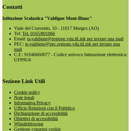
Contatti
Istituzione Scolastica "Valdigne Mont-Blanc"
Viale del Convento, 10 - 11017 Morgex (AO)
Tel:
Tel. 0165/801066
Email:
is-valdigne@regione.vda.it
Link per inviare una mail
PEC:
is-valdigne@pec.regione.vda.it
Link per inviare una
mail
C.F.: 91040660077 - Codice univoco fatturazione elettronica:
UFP9U6
Sezione Link Utili
Cookie policy
Note legali
Informativa Privacy
Ufficio Relazioni con il Pubblico
Dichiarazione di accessibilità
Obiettivi di accessibilità
Whistleblowing
Gestione consensi cookie