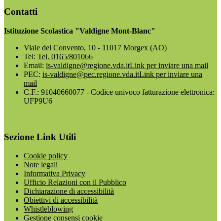
Contatti
Istituzione Scolastica "Valdigne Mont-Blanc"
Viale del Convento, 10 - 11017 Morgex (AO)
Tel:
Tel. 0165/801066
Email:
is-valdigne@regione.vda.it
Link per inviare una mail
PEC:
is-valdigne@pec.regione.vda.it
Link per inviare una
mail
C.F.: 91040660077 - Codice univoco fatturazione elettronica:
UFP9U6
Sezione Link Utili
Cookie policy
Note legali
Informativa Privacy
Ufficio Relazioni con il Pubblico
Dichiarazione di accessibilità
Obiettivi di accessibilità
Whistleblowing
Gestione consensi cookie