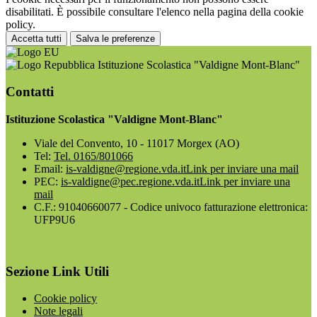
disabilitati. È possibile consultare l'elenco nella pagina della cookie
policy.
Accetta tutti
Salva le preferenze
Istituzione Scolastica "Valdigne Mont-Blanc"
Contatti
Istituzione Scolastica "Valdigne Mont-Blanc"
Viale del Convento, 10 - 11017 Morgex (AO)
Tel:
Tel. 0165/801066
Email:
is-valdigne@regione.vda.it
Link per inviare una mail
PEC:
is-valdigne@pec.regione.vda.it
Link per inviare una
mail
C.F.: 91040660077 - Codice univoco fatturazione elettronica:
UFP9U6
Sezione Link Utili
Cookie policy
Note legali