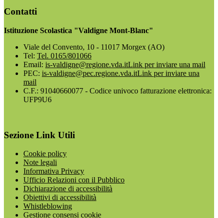
Contatti
Istituzione Scolastica "Valdigne Mont-Blanc"
Viale del Convento, 10 - 11017 Morgex (AO)
Tel:
Tel. 0165/801066
Email:
is-valdigne@regione.vda.it
Link per inviare una mail
PEC:
is-valdigne@pec.regione.vda.it
Link per inviare una
mail
C.F.: 91040660077 - Codice univoco fatturazione elettronica:
UFP9U6
Sezione Link Utili
Cookie policy
Note legali
Informativa Privacy
Ufficio Relazioni con il Pubblico
Dichiarazione di accessibilità
Obiettivi di accessibilità
Whistleblowing
Gestione consensi cookie