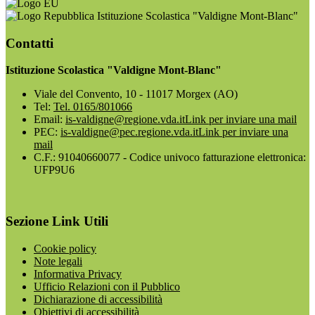
Istituzione Scolastica "Valdigne Mont-Blanc"
Contatti
Istituzione Scolastica "Valdigne Mont-Blanc"
Viale del Convento, 10 - 11017 Morgex (AO)
Tel:
Tel. 0165/801066
Email:
is-valdigne@regione.vda.it
Link per inviare una mail
PEC:
is-valdigne@pec.regione.vda.it
Link per inviare una
mail
C.F.: 91040660077 - Codice univoco fatturazione elettronica:
UFP9U6
Sezione Link Utili
Cookie policy
Note legali
Informativa Privacy
Ufficio Relazioni con il Pubblico
Dichiarazione di accessibilità
Obiettivi di accessibilità