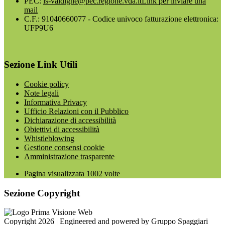
PEC:
is-valdigne@pec.regione.vda.it
Link per inviare una
mail
C.F.: 91040660077 - Codice univoco fatturazione elettronica:
UFP9U6
Sezione Link Utili
Cookie policy
Note legali
Informativa Privacy
Ufficio Relazioni con il Pubblico
Dichiarazione di accessibilità
Obiettivi di accessibilità
Whistleblowing
Gestione consensi cookie
Amministrazione trasparente
Pagina visualizzata
1002
volte
Sezione Copyright
Copyright 2026 | Engineered and powered by Gruppo Spaggiari