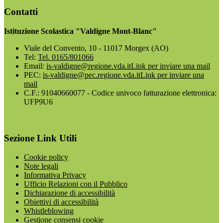
Contatti
Istituzione Scolastica "Valdigne Mont-Blanc"
Viale del Convento, 10 - 11017 Morgex (AO)
Tel:
Tel. 0165/801066
Email:
is-valdigne@regione.vda.it
Link per inviare una mail
PEC:
is-valdigne@pec.regione.vda.it
Link per inviare una
mail
C.F.: 91040660077 - Codice univoco fatturazione elettronica:
UFP9U6
Sezione Link Utili
Cookie policy
Note legali
Informativa Privacy
Ufficio Relazioni con il Pubblico
Dichiarazione di accessibilità
Obiettivi di accessibilità
Whistleblowing
Gestione consensi cookie