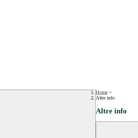
Home
>
Altre info
Altre info