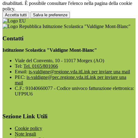
disabilitati. È possibile consultare l'elenco nella pagina della cookie
policy.
Accetta tutti
Salva le preferenze
Istituzione Scolastica "Valdigne Mont-Blanc"
Contatti
Istituzione Scolastica "Valdigne Mont-Blanc"
Viale del Convento, 10 - 11017 Morgex (AO)
Tel:
Tel. 0165/801066
Email:
is-valdigne@regione.vda.it
Link per inviare una mail
PEC:
is-valdigne@pec.regione.vda.it
Link per inviare una
mail
C.F.: 91040660077 - Codice univoco fatturazione elettronica:
UFP9U6
Sezione Link Utili
Cookie policy
Note legali