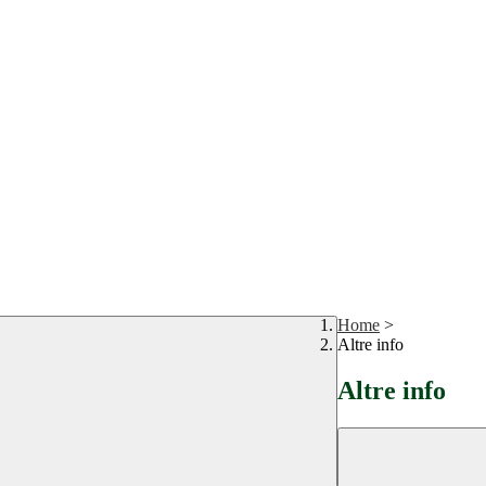
Home
>
Altre info
Altre info