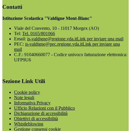
Contatti
Istituzione Scolastica "Valdigne Mont-Blanc"
Viale del Convento, 10 - 11017 Morgex (AO)
Tel:
Tel. 0165/801066
Email:
is-valdigne@regione.vda.it
Link per inviare una mail
PEC:
is-valdigne@pec.regione.vda.it
Link per inviare una
mail
C.F.: 91040660077 - Codice univoco fatturazione elettronica:
UFP9U6
Sezione Link Utili
Cookie policy
Note legali
Informativa Privacy
Ufficio Relazioni con il Pubblico
Dichiarazione di accessibilità
Obiettivi di accessibilità
Whistleblowing
Gestione consensi cookie