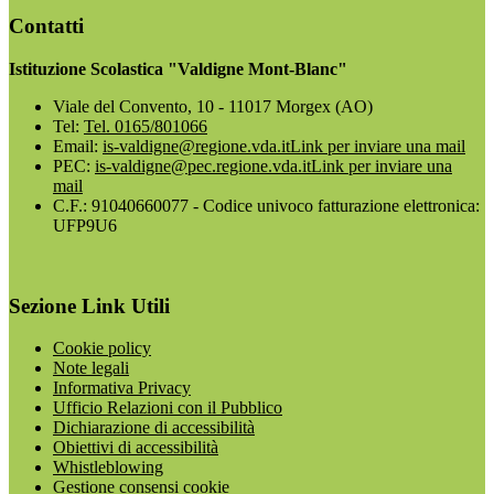
Contatti
Istituzione Scolastica "Valdigne Mont-Blanc"
Viale del Convento, 10 - 11017 Morgex (AO)
Tel:
Tel. 0165/801066
Email:
is-valdigne@regione.vda.it
Link per inviare una mail
PEC:
is-valdigne@pec.regione.vda.it
Link per inviare una
mail
C.F.: 91040660077 - Codice univoco fatturazione elettronica:
UFP9U6
Sezione Link Utili
Cookie policy
Note legali
Informativa Privacy
Ufficio Relazioni con il Pubblico
Dichiarazione di accessibilità
Obiettivi di accessibilità
Whistleblowing
Gestione consensi cookie