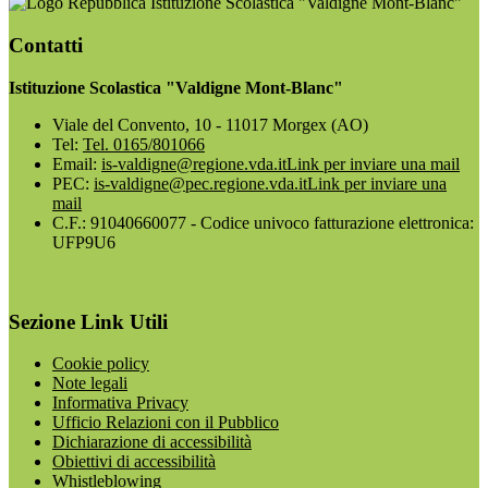
Istituzione Scolastica "Valdigne Mont-Blanc"
Contatti
Istituzione Scolastica "Valdigne Mont-Blanc"
Viale del Convento, 10 - 11017 Morgex (AO)
Tel:
Tel. 0165/801066
Email:
is-valdigne@regione.vda.it
Link per inviare una mail
PEC:
is-valdigne@pec.regione.vda.it
Link per inviare una
mail
C.F.: 91040660077 - Codice univoco fatturazione elettronica:
UFP9U6
Sezione Link Utili
Cookie policy
Note legali
Informativa Privacy
Ufficio Relazioni con il Pubblico
Dichiarazione di accessibilità
Obiettivi di accessibilità
Whistleblowing