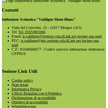
Istituzione Scolastica "Valdigne Mont-Blanc"
Contatti
Istituzione Scolastica "Valdigne Mont-Blanc"
Viale del Convento, 10 - 11017 Morgex (AO)
Tel:
Tel. 0165/801066
Email:
is-valdigne@regione.vda.it
Link per inviare una mail
PEC:
is-valdigne@pec.regione.vda.it
Link per inviare una
mail
C.F.: 91040660077 - Codice univoco fatturazione elettronica:
UFP9U6
Sezione Link Utili
Cookie policy
Note legali
Informativa Privacy
Ufficio Relazioni con il Pubblico
Dichiarazione di accessibilità
Obiettivi di accessibilità
Whistleblowing