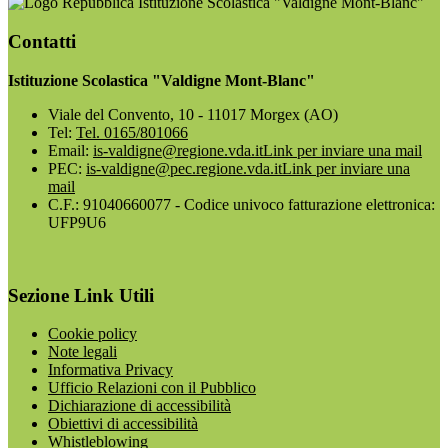
Istituzione Scolastica "Valdigne Mont-Blanc"
Contatti
Istituzione Scolastica "Valdigne Mont-Blanc"
Viale del Convento, 10 - 11017 Morgex (AO)
Tel:
Tel. 0165/801066
Email:
is-valdigne@regione.vda.it
Link per inviare una mail
PEC:
is-valdigne@pec.regione.vda.it
Link per inviare una
mail
C.F.: 91040660077 - Codice univoco fatturazione elettronica:
UFP9U6
Sezione Link Utili
Cookie policy
Note legali
Informativa Privacy
Ufficio Relazioni con il Pubblico
Dichiarazione di accessibilità
Obiettivi di accessibilità
Whistleblowing