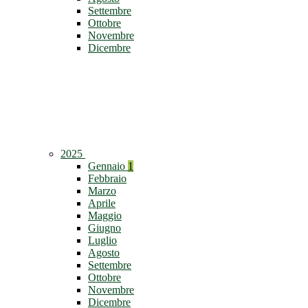
Settembre
Ottobre
Novembre
Dicembre
2025
Gennaio
1
Febbraio
Marzo
Aprile
Maggio
Giugno
Luglio
Agosto
Settembre
Ottobre
Novembre
Dicembre