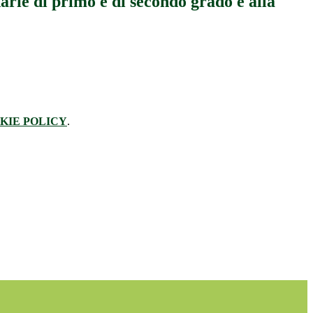
arie di primo e di secondo grado e alla
KIE POLICY
.