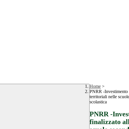
Home
>
PNRR -Investimento 1.4
territoriali nelle scuo
scolastica
PNRR -Invest
finalizzato al