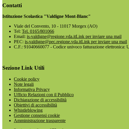
Contatti
Istituzione Scolastica "Valdigne Mont-Blanc"
Viale del Convento, 10 - 11017 Morgex (AO)
Tel:
Tel. 0165/801066
Email:
is-valdigne@regione.vda.it
Link per inviare una mail
PEC:
is-valdigne@pec.regione.vda.it
Link per inviare una mail
C.F.: 91040660077 - Codice univoco fatturazione elettronica
Sezione Link Utili
Cookie policy
Note legali
Informativa Privacy
Ufficio Relazioni con il Pubblico
Dichiarazione di accessibilità
Obiettivi di accessibilità
Whistleblowing
Gestione consensi cookie
Amministrazione trasparente