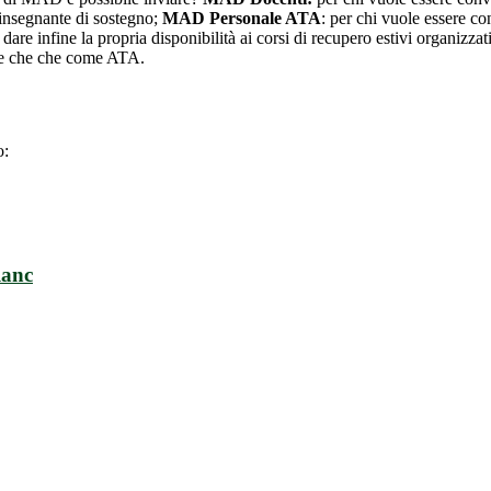
insegnante di sostegno;
MAD Personale ATA
: per chi vuole essere c
r dare infine la propria disponibilità ai corsi di recupero estivi organizz
nte che che come ATA.
o:
lanc