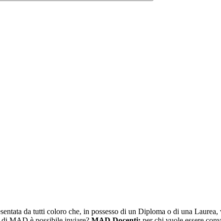
tata da tutti coloro che, in possesso di un Diploma o di una Laurea, 
pi di MAD è possibile inviare?
MAD Docenti:
per chi vuole essere conv