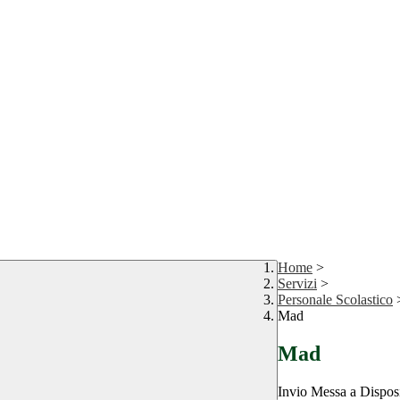
Home
>
Servizi
>
Personale Scolastico
Mad
Mad
Invio Messa a Disposi