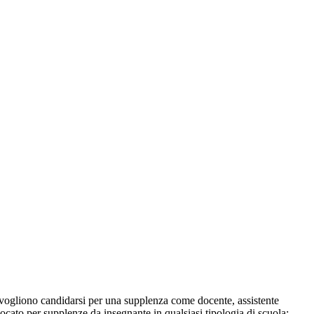
vogliono candidarsi per una supplenza come docente, assistente
ocato per supplenze da insegnante in qualsiasi tipologia di scuola;