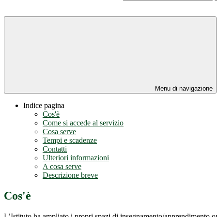
Menu di navigazione
Indice pagina
Cos'è
Come si accede al servizio
Cosa serve
Tempi e scadenze
Contatti
Ulteriori informazioni
A cosa serve
Descrizione breve
Cos'è
L’Istituto ha ampliato i propri spazi di insegnamento/apprendimento o