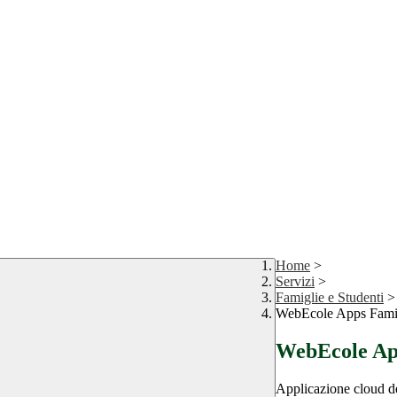
Home
>
Servizi
>
Famiglie e Studenti
>
WebEcole Apps Famig
WebEcole App
Applicazione cloud de