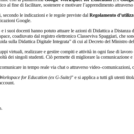
co al fine di facilitare, sostenere e motivare l’apprendimento attraverso
ti, secondo le indicazioni e le regole previste dal
Regolamento d’utiliz
licazioni Google.
uto e i suoi docenti hanno potuto attuare le azioni di Didattica a Distanz
e, coadiuvato dal registro elettronico Classeviva Spaggiari, che sono or
a sulla Didattica Digitale Integrata” di cui al Decreto del Ministro de
i virtuali, realizzare e gestire compiti e attività in ogni fase di lavor
coltà dei singoli studenti. Ciò permette di migliorare la comunicazione e l
 comunicare in tempo reale via chat o attraverso video–comunicazioni, 
Workspace for Education (ex G-Suite)
” e si applica a tutti gli utenti ti
’account.
o.