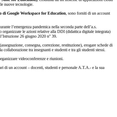
 le nuove tecnologie.
zo di Google Workspace for Education
, sono forniti di un account
a durante l’emergenza pandemica nella seconda parte dell’a.s.
ganizzate le azioni relative alla DDI (didattica digitale integrata)
ll’Istruzione 26 giugno 2020 n° 39.
o (assegnazione, consegna, correzione, restituzione), erogare schede di
a collaborazione tra insegnanti e studenti e tra gli studenti stessi.
organizzare videoconferenze e riunioni.
tolari di un account – docenti, studenti e personale A.T.A.- e la sua