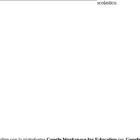
scolastico.
nline con la piattaforma
Google Workspace for Education
(ex
Google