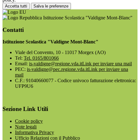
Accetta tutti
Salva le preferenze
Istituzione Scolastica "Valdigne Mont-Blanc"
Contatti
Istituzione Scolastica "Valdigne Mont-Blanc"
Viale del Convento, 10 - 11017 Morgex (AO)
Tel:
Tel. 0165/801066
Email:
is-valdigne@regione.vda.it
Link per inviare una mail
PEC:
is-valdigne@pec.regione.vda.it
Link per inviare una
mail
C.F.: 91040660077 - Codice univoco fatturazione elettronica:
UFP9U6
Sezione Link Utili
Cookie policy
Note legali
Informativa Privacy
Ufficio Relazioni con il Pubblico