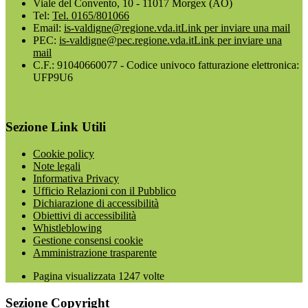
Viale del Convento, 10 - 11017 Morgex (AO)
Tel:
Tel. 0165/801066
Email:
is-valdigne@regione.vda.it
Link per inviare una mail
PEC:
is-valdigne@pec.regione.vda.it
Link per inviare una
mail
C.F.: 91040660077 - Codice univoco fatturazione elettronica:
UFP9U6
Sezione Link Utili
Cookie policy
Note legali
Informativa Privacy
Ufficio Relazioni con il Pubblico
Dichiarazione di accessibilità
Obiettivi di accessibilità
Whistleblowing
Gestione consensi cookie
Amministrazione trasparente
Pagina visualizzata
1247
volte
Sezione Copyright