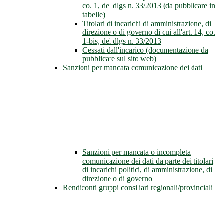
co. 1, del dlgs n. 33/2013 (da pubblicare in
tabelle)
Titolari di incarichi di amministrazione, di
direzione o di governo di cui all'art. 14, co.
1-bis, del dlgs n. 33/2013
Cessati dall'incarico (documentazione da
pubblicare sul sito web)
Sanzioni per mancata comunicazione dei dati
Sanzioni per mancata o incompleta
comunicazione dei dati da parte dei titolari
di incarichi politici, di amministrazione, di
direzione o di governo
Rendiconti gruppi consiliari regionali/provinciali