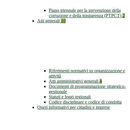
Piano triennale per la prevenzione della
corruzione e della trasparenza (PTPCT)
2
Atti generali
10
Riferimenti normativi su organizzazione e
attività
Atti amministrativi generali
4
Documenti di programmazione strategico-
gestionale
Statuti e leggi regionali
Codice disciplinare e codice di condotta
Oneri informativi per cittadini e imprese