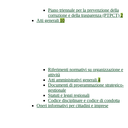
Piano triennale per la prevenzione della
corruzione e della trasparenza (PTPCT)
2
Atti generali
10
Riferimenti normativi su organizzazione e
attività
Atti amministrativi generali
4
Documenti di programmazione strategico-
gestionale
Statuti e leggi regionali
Codice disciplinare e codice di condotta
Oneri informativi per cittadini e imprese