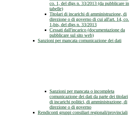
co. 1, del dlgs n. 33/2013 (da pubblicare in
tabelle)
Titolari di incarichi di amministrazione, di
direzione o di governo di cui all'art. 14, co.
1-bis, del dlgs n. 33/2013
Cessati dall'incarico (documentazione da
pubblicare sul sito web)
Sanzioni per mancata comunicazione dei dati
Sanzioni per mancata o incompleta
comunicazione dei dati da parte dei titolari
di incarichi politici, di amministrazione, di
direzione o di governo
Rendiconti gruppi consiliari regionali/provinciali