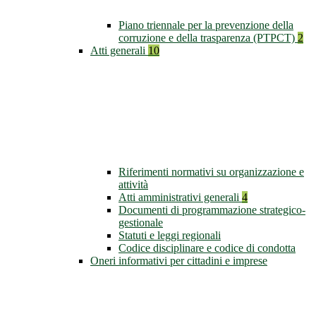
Piano triennale per la prevenzione della
corruzione e della trasparenza (PTPCT)
2
Atti generali
10
Riferimenti normativi su organizzazione e
attività
Atti amministrativi generali
4
Documenti di programmazione strategico-
gestionale
Statuti e leggi regionali
Codice disciplinare e codice di condotta
Oneri informativi per cittadini e imprese