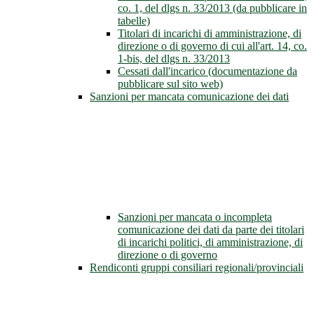
co. 1, del dlgs n. 33/2013 (da pubblicare in
tabelle)
Titolari di incarichi di amministrazione, di
direzione o di governo di cui all'art. 14, co.
1-bis, del dlgs n. 33/2013
Cessati dall'incarico (documentazione da
pubblicare sul sito web)
Sanzioni per mancata comunicazione dei dati
Sanzioni per mancata o incompleta
comunicazione dei dati da parte dei titolari
di incarichi politici, di amministrazione, di
direzione o di governo
Rendiconti gruppi consiliari regionali/provinciali