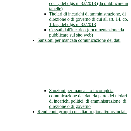
co. 1, del dlgs n. 33/2013 (da pubblicare in
tabelle)
Titolari di incarichi di amministrazione, di
direzione o di governo di cui all'art. 14, co.
1-bis, del dlgs n. 33/2013
Cessati dall'incarico (documentazione da
pubblicare sul sito web)
Sanzioni per mancata comunicazione dei dati
Sanzioni per mancata o incompleta
comunicazione dei dati da parte dei titolari
di incarichi politici, di amministrazione, di
direzione o di governo
Rendiconti gruppi consiliari regionali/provinciali