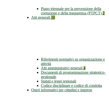
Piano triennale per la prevenzione della
corruzione e della trasparenza (PTPCT)
2
Atti generali
10
Riferimenti normativi su organizzazione e
attività
Atti amministrativi generali
4
Documenti di programmazione strategico-
gestionale
Statuti e leggi regionali
Codice disciplinare e codice di condotta
Oneri informativi per cittadini e imprese