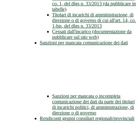
co. 1, del dlgs n. 33/2013 (da pubblicare in
tabelle)
Titolari di incarichi di amministrazione, di
direzione o di governo di cui all'art. 14, co.
1-bis, del dlgs n. 33/2013
Cessati dall'incarico (documentazione da
pubblicare sul sito web)
Sanzioni per mancata comunicazione dei dati
Sanzioni per mancata o incompleta
comunicazione dei dati da parte dei titolari
di incarichi politici, di amministrazione, di
direzione o di governo
Rendiconti gruppi consiliari regionali/provinciali