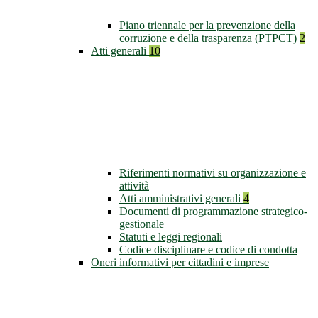
Piano triennale per la prevenzione della
corruzione e della trasparenza (PTPCT)
2
Atti generali
10
Riferimenti normativi su organizzazione e
attività
Atti amministrativi generali
4
Documenti di programmazione strategico-
gestionale
Statuti e leggi regionali
Codice disciplinare e codice di condotta
Oneri informativi per cittadini e imprese