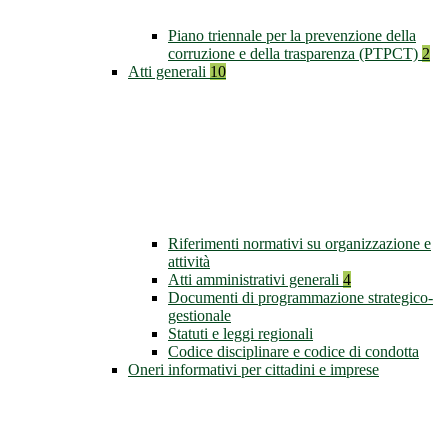
Piano triennale per la prevenzione della
corruzione e della trasparenza (PTPCT)
2
Atti generali
10
Riferimenti normativi su organizzazione e
attività
Atti amministrativi generali
4
Documenti di programmazione strategico-
gestionale
Statuti e leggi regionali
Codice disciplinare e codice di condotta
Oneri informativi per cittadini e imprese