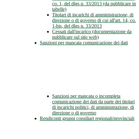
co. 1, del dlgs n. 33/2013 (da pubblicare in
tabelle)
Titolari di incarichi di amministrazione, di
direzione o di governo di cui all'art. 14, co.
1-bis, del dlgs n. 33/2013
Cessati dall'incarico (documentazione da
pubblicare sul sito web)
Sanzioni per mancata comunicazione dei dati
Sanzioni per mancata o incompleta
comunicazione dei dati da parte dei titolari
di incarichi politici, di amministrazione, di
direzione o di governo
Rendiconti gruppi consiliari regionali/provinciali