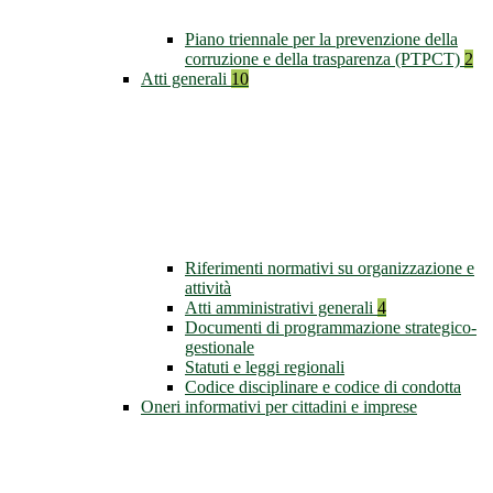
Piano triennale per la prevenzione della
corruzione e della trasparenza (PTPCT)
2
Atti generali
10
Riferimenti normativi su organizzazione e
attività
Atti amministrativi generali
4
Documenti di programmazione strategico-
gestionale
Statuti e leggi regionali
Codice disciplinare e codice di condotta
Oneri informativi per cittadini e imprese