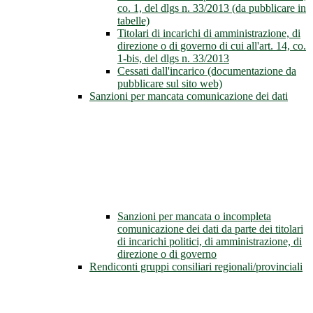
co. 1, del dlgs n. 33/2013 (da pubblicare in
tabelle)
Titolari di incarichi di amministrazione, di
direzione o di governo di cui all'art. 14, co.
1-bis, del dlgs n. 33/2013
Cessati dall'incarico (documentazione da
pubblicare sul sito web)
Sanzioni per mancata comunicazione dei dati
Sanzioni per mancata o incompleta
comunicazione dei dati da parte dei titolari
di incarichi politici, di amministrazione, di
direzione o di governo
Rendiconti gruppi consiliari regionali/provinciali