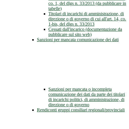
co. 1, del dlgs n. 33/2013 (da pubblicare in
tabelle)
Titolari di incarichi di amministrazione, di
direzione o di governo di cui all'art. 14, co.
1-bis, del dlgs n. 33/2013
Cessati dall'incarico (documentazione da
pubblicare sul sito web)
Sanzioni per mancata comunicazione dei dati
Sanzioni per mancata o incompleta
comunicazione dei dati da parte dei titolari
di incarichi politici, di amministrazione, di
direzione o di governo
Rendiconti gruppi consiliari regionali/provinciali