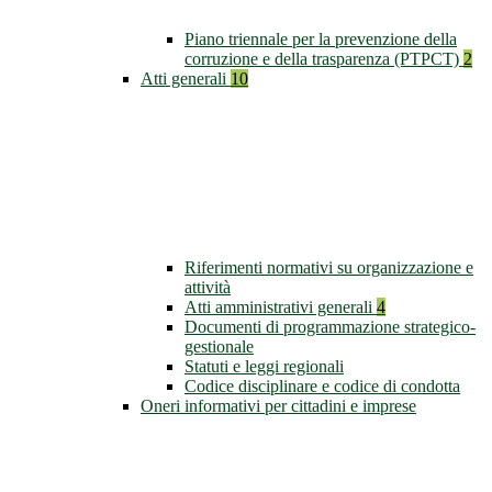
Piano triennale per la prevenzione della
corruzione e della trasparenza (PTPCT)
2
Atti generali
10
Riferimenti normativi su organizzazione e
attività
Atti amministrativi generali
4
Documenti di programmazione strategico-
gestionale
Statuti e leggi regionali
Codice disciplinare e codice di condotta
Oneri informativi per cittadini e imprese