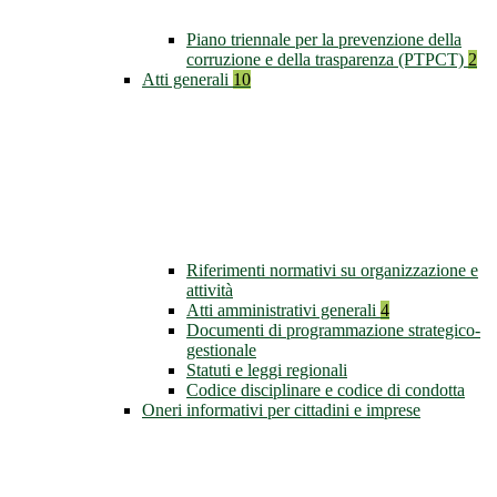
Piano triennale per la prevenzione della
corruzione e della trasparenza (PTPCT)
2
Atti generali
10
Riferimenti normativi su organizzazione e
attività
Atti amministrativi generali
4
Documenti di programmazione strategico-
gestionale
Statuti e leggi regionali
Codice disciplinare e codice di condotta
Oneri informativi per cittadini e imprese