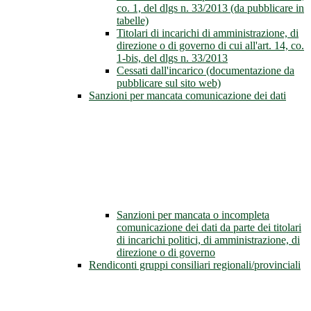
co. 1, del dlgs n. 33/2013 (da pubblicare in
tabelle)
Titolari di incarichi di amministrazione, di
direzione o di governo di cui all'art. 14, co.
1-bis, del dlgs n. 33/2013
Cessati dall'incarico (documentazione da
pubblicare sul sito web)
Sanzioni per mancata comunicazione dei dati
Sanzioni per mancata o incompleta
comunicazione dei dati da parte dei titolari
di incarichi politici, di amministrazione, di
direzione o di governo
Rendiconti gruppi consiliari regionali/provinciali