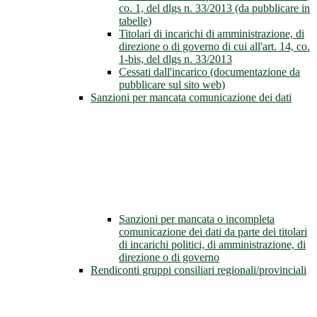
co. 1, del dlgs n. 33/2013 (da pubblicare in
tabelle)
Titolari di incarichi di amministrazione, di
direzione o di governo di cui all'art. 14, co.
1-bis, del dlgs n. 33/2013
Cessati dall'incarico (documentazione da
pubblicare sul sito web)
Sanzioni per mancata comunicazione dei dati
Sanzioni per mancata o incompleta
comunicazione dei dati da parte dei titolari
di incarichi politici, di amministrazione, di
direzione o di governo
Rendiconti gruppi consiliari regionali/provinciali