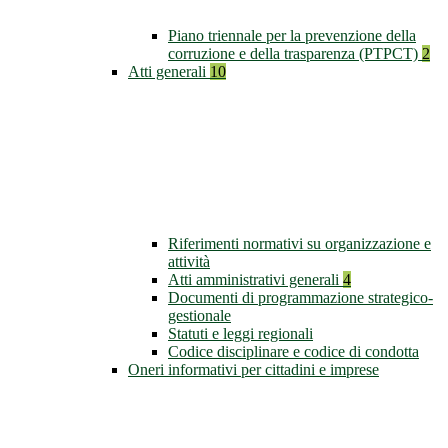
Piano triennale per la prevenzione della
corruzione e della trasparenza (PTPCT)
2
Atti generali
10
Riferimenti normativi su organizzazione e
attività
Atti amministrativi generali
4
Documenti di programmazione strategico-
gestionale
Statuti e leggi regionali
Codice disciplinare e codice di condotta
Oneri informativi per cittadini e imprese