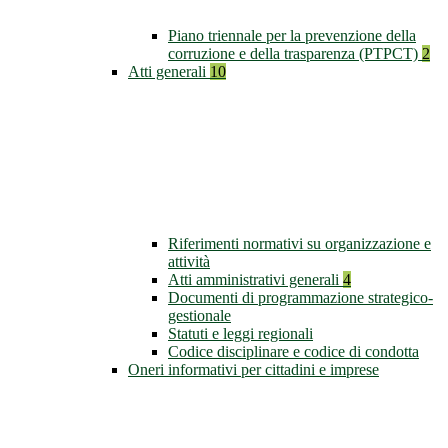
Piano triennale per la prevenzione della
corruzione e della trasparenza (PTPCT)
2
Atti generali
10
Riferimenti normativi su organizzazione e
attività
Atti amministrativi generali
4
Documenti di programmazione strategico-
gestionale
Statuti e leggi regionali
Codice disciplinare e codice di condotta
Oneri informativi per cittadini e imprese