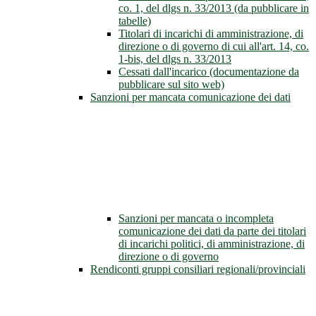
co. 1, del dlgs n. 33/2013 (da pubblicare in
tabelle)
Titolari di incarichi di amministrazione, di
direzione o di governo di cui all'art. 14, co.
1-bis, del dlgs n. 33/2013
Cessati dall'incarico (documentazione da
pubblicare sul sito web)
Sanzioni per mancata comunicazione dei dati
Sanzioni per mancata o incompleta
comunicazione dei dati da parte dei titolari
di incarichi politici, di amministrazione, di
direzione o di governo
Rendiconti gruppi consiliari regionali/provinciali